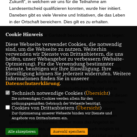
Zukunft“, in welchem wir uns für die Teilnahme am
Landesentscheid qualifizieren konnten, wurde hier initiiert.
Daneben gibt es viele Vereine und Initiativen, die das Leben
in der Ortschaft bereichern. Dies gilt es zu erhalten.
Cookie Hinweis
Themen, die mir für Garlstedt besonders am Herzen liegen:
Diese Webseite verwendet Cookies, die notwendig
Die Kinderbetreuungsmöglichkeiten müssen dem Bedarf
sind, um die Webseite zu nutzen. Weiterhin
verwenden wir Dienste von Drittanbietern, die uns
angepasst werden. Durch das Engagement der Eltern
helfen, unser Webangebot zu verbessern (Website-
konnten wir, nach anfänglicher Ablehnung des Stadtrates,
Optmierung). Für die Verwendung bestimmter
Dienste, benötigen wir Ihre Einwilligung. Ihre
erreichen, dass unsere KiTa von einem Spielkreis in einen
Einwilligung können Sie jederzeit widerrufen. Weitere
Kindergarten umgewandelt wurde. Das ist ein toller Erfolg
Informationen finden Sie in unserer
und ein erster Schritt in die richtige Richtung. Auch in den
Datenschutzerklärung
.
Ortschaft gibt es einen gesellschaftlichen Wandel und in
Technisch notwendige Cookies (
Übersicht
)
vielen Familien sind beide Elternteile berufstätig. Auch diesen
Die notwendigen Cookies werden allein für den
Eltern ist es wichtig, ihr Kind in der KiTa vor Ort anzumelden,
ordnungsgemäßen Gebrauch der Webseite benötigt.
Cookies von Drittanbietern (
Übersicht
)
damit erste Kontakte zu Nachbarskindern und anderen
Zur Optimierung unserer Webseite binden wir Dienste und
Kindern aus dem Dorf sowie dörflichen Veranstaltungen
Angebote von Drittanbietern ein.
geknüpft werden können. Daher muss das Angebot so
angepasst werden, dass dies den Eltern auch möglich ist.
Alle akzeptieren
Auswahl speichern
Natürlich wird es nie möglich sein, jedem Einzelfall gerecht