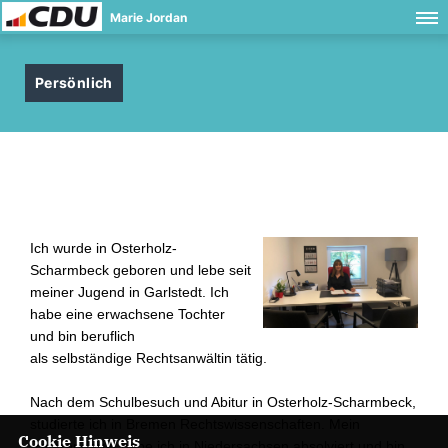
Marie Jordan
Persönlich
Ich wurde in Osterholz-
Scharmbeck geboren und lebe seit
meiner Jugend in Garlstedt. Ich
habe eine erwachsene Tochter
und bin beruflich
als selbständige Rechtsanwältin tätig.
Nach dem Schulbesuch und Abitur in Osterholz-Scharmbeck,
studierte ich in Bremen Rechtswissenschaften. Mein
Cookie Hinweis
Referendariat habe ich in Niedersachsen absolviert und bin