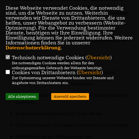
seit 2010 als Rechtsanwältin in Osterholz-Scharmbeck tätig.
Diese Webseite verwendet Cookies, die notwendig
sind, um die Webseite zu nutzen. Weiterhin
Die "Kanzlei Marie Jordan" befindet sich im Ortsteil Garlstedt.
verwenden wir Dienste von Drittanbietern, die uns
helfen, unser Webangebot zu verbessern (Website-
Seit 2011 bin direkt gewählte Kreistagsabgeordnete im
Optmierung). Für die Verwendung bestimmter
Dienste, benötigen wir Ihre Einwilligung. Ihre
Kreistag Osterholz und Ratsfrau der Stadt Osterholz-
Einwilligung können Sie jederzeit widerrufen. Weitere
Scharmbeck. Seit November 2016 bin ich Ortvorsteherin der
Informationen finden Sie in unserer
Datenschutzerklärung
.
Ortschaft Garlstedt.
Technisch notwendige Cookies (
Übersicht
)
Weitere Ämter und Funktionen:
Die notwendigen Cookies werden allein für den
ordnungsgemäßen Gebrauch der Webseite benötigt.
Cookies von Drittanbietern (
Übersicht
)
Pressesprecherin im CDU-Ortsverband Garlstedt
Zur Optimierung unserer Webseite binden wir Dienste und
Angebote von Drittanbietern ein.
Vorsitzende des CDU-Stadtverbandes
Stellvertretende Vorsitzende des CDU-Kreisverbandes
Alle akzeptieren
Auswahl speichern
Osterholz
Beisitzer im Vorstand der CDU Elbe-Weser
Ehrenvorsitzende der Jungen Union im Kreis Osterholz
Schriftführerin der Mittelstands- und