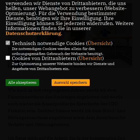
verwenden wir Dienste von Drittanbietern, die uns
helfen, unser Webangebot zu verbessern (Website-
Optmierung). Für die Verwendung bestimmter
Dienste, benötigen wir Ihre Einwilligung. Ihre
Einwilligung können Sie jederzeit widerrufen. Weitere
Informationen finden Sie in unserer
Datenschutzerklärung
.
Technisch notwendige Cookies (
Übersicht
)
Die notwendigen Cookies werden allein für den
ordnungsgemäßen Gebrauch der Webseite benötigt.
Cookies von Drittanbietern (
Übersicht
)
Zur Optimierung unserer Webseite binden wir Dienste und
Angebote von Drittanbietern ein.
Alle akzeptieren
Auswahl speichern
Wie auch in den vergangenen Jahren werde ich dem
Finanzausschuss des Kreistages angehören und werde
auch wieder die finanzpolitische Sprecherin der CDU-
Fraktion sein. Darüber hinaus werde ich dem Schul- und
Bildungsausschuss angehören sowie dem Ausschuss für
Verkehr und Ordnungswesen.
Ich freue mich auf die Arbeit, die in der kommenden Zeit