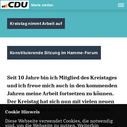
Marie Jordan
Kreistag nimmt Arbeit auf
Konstituierende Sitzung im Hamme-Forum
Seit 10 Jahre bin ich Mitglied des Kreistages
und ich freue mich auch in den kommenden
Jahren meine Arbeit fortsetzen zu können.
Der Kreistag hat sich nun mit vielen neuen
Gesichtern und vielen bekannten wieder
Cookie Hinweis
konstituiert.
Diese Webseite verwendet Cookies, die notwendig
sind, um die Webseite zu nutzen. Weiterhin