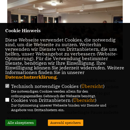
Cookie Hinweis
Diese Webseite verwendet Cookies, die notwendig
sind, um die Webseite zu nutzen. Weiterhin
verwenden wir Dienste von Drittanbietern, die uns
helfen, unser Webangebot zu verbessern (Website-
Optmierung). Für die Verwendung bestimmter
Dienste, benötigen wir Ihre Einwilligung. Ihre
Einwilligung können Sie jederzeit widerrufen. Weitere
Informationen finden Sie in unserer
Datenschutzerklärung
.
Die Organisatorin Brigitte Matthes war sichtlich angetan:
Technisch notwendige Cookies (
Übersicht
)
Wir freuen uns über die tolle Resonanz. Besonders schön
Die notwendigen Cookies werden allein für den
ist für uns, dass unser Essen im gesamten Dorf so gut
ordnungsgemäßen Gebrauch der Webseite benötigt.
angenommen wird, es kommen nicht nur
Cookies von Drittanbietern (
Übersicht
)
Zur Optimierung unserer Webseite binden wir Dienste und
Christdemokraten, sondern jeder – ob politisch engagiert
Angebote von Drittanbietern ein.
oder auch nicht!“ Auch die coronabedingte Pause änderte
hieran nichts.
Alle akzeptieren
Auswahl speichern