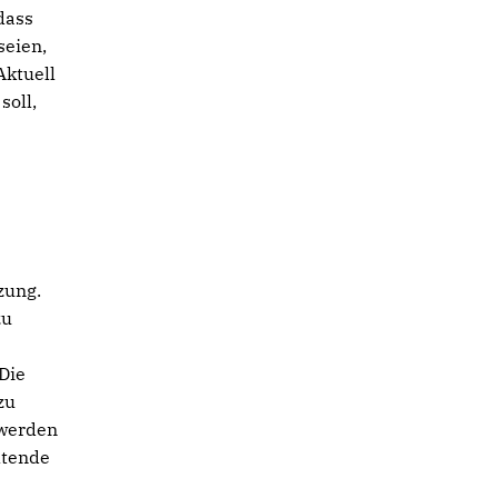
dass
seien,
Aktuell
soll,
zung.
zu
Die
zu
 werden
ltende