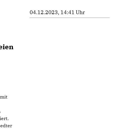
04.12.2023, 14:41 Uhr
eien
 mit
n
ert.
tedter