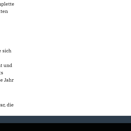
mplette
tten
 sich
nt und
ts
de Jahr
ar, die