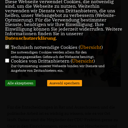
Diese Webseite verwendet Cookies, die notwendig
sind, um die Webseite zu nutzen. Weiterhin
verwenden wir Dienste von Drittanbietern, die uns
helfen, unser Webangebot zu verbessern (Website-
Optmierung). Für die Verwendung bestimmter
Dienste, benötigen wir Ihre Einwilligung. Ihre
Einwilligung können Sie jederzeit widerrufen. Weitere
Informationen finden Sie in unserer
Datenschutzerklärung
.
Technisch notwendige Cookies (
Übersicht
)
Die notwendigen Cookies werden allein für den
ordnungsgemäßen Gebrauch der Webseite benötigt.
Cookies von Drittanbietern (
Übersicht
)
Zur Optimierung unserer Webseite binden wir Dienste und
Angebote von Drittanbietern ein.
Alle akzeptieren
Auswahl speichern
Für die Entscheidungen in Rat und Ausschüssen und die
politische Arbeit ist es wichtig zu wissen, wie es vor Ort
läuft. Daher sind die Mitglieder der CDU-Fraktion gerne zu
Gast in den Einrichtungen, sprechen mit Mitarbeitern und