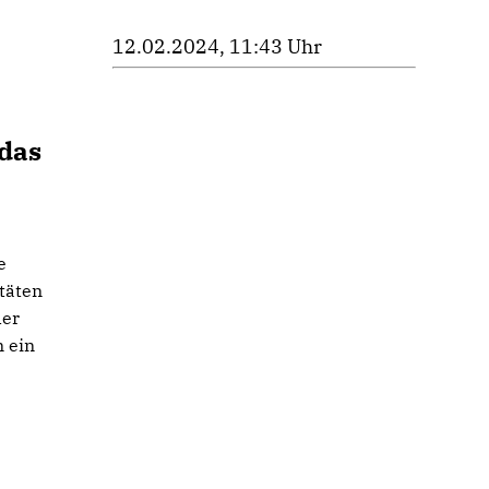
12.02.2024, 11:43 Uhr
das
e
itäten
der
n ein