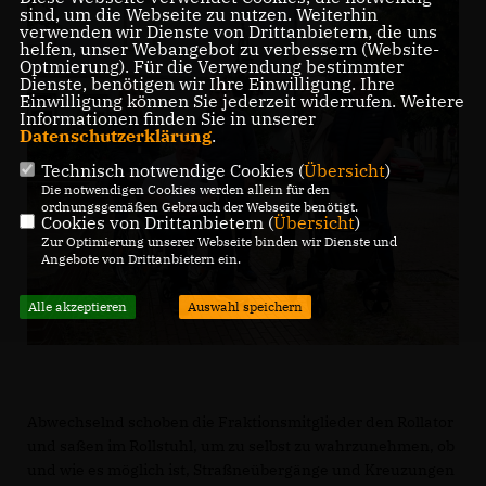
sind, um die Webseite zu nutzen. Weiterhin
verwenden wir Dienste von Drittanbietern, die uns
helfen, unser Webangebot zu verbessern (Website-
Optmierung). Für die Verwendung bestimmter
Dienste, benötigen wir Ihre Einwilligung. Ihre
Einwilligung können Sie jederzeit widerrufen. Weitere
Informationen finden Sie in unserer
Datenschutzerklärung
.
Technisch notwendige Cookies (
Übersicht
)
Die notwendigen Cookies werden allein für den
ordnungsgemäßen Gebrauch der Webseite benötigt.
Cookies von Drittanbietern (
Übersicht
)
Zur Optimierung unserer Webseite binden wir Dienste und
Angebote von Drittanbietern ein.
Alle akzeptieren
Auswahl speichern
Abwechselnd schoben die Fraktionsmitglieder den Rollator
und saßen im Rollstuhl, um zu selbst zu wahrzunehmen, ob
und wie es möglich ist, Straßneübergänge und Kreuzungen