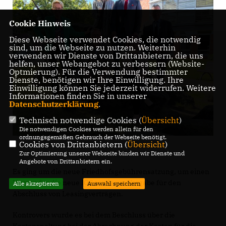
Cookie Hinweis
Diese Webseite verwendet Cookies, die notwendig
sind, um die Webseite zu nutzen. Weiterhin
verwenden wir Dienste von Drittanbietern, die uns
helfen, unser Webangebot zu verbessern (Website-
Optmierung). Für die Verwendung bestimmter
Dienste, benötigen wir Ihre Einwilligung. Ihre
Einwilligung können Sie jederzeit widerrufen. Weitere
Informationen finden Sie in unserer
Datenschutzerklärung
.
Technisch notwendige Cookies (
Übersicht
)
Die notwendigen Cookies werden allein für den
ordnungsgemäßen Gebrauch der Webseite benötigt.
Cookies von Drittanbietern (
Übersicht
)
Zur Optimierung unserer Webseite binden wir Dienste und
Angebote von Drittanbietern ein.
Es ging um die neue Friedhofsgebührensatzung, um einen
Namen für die neue IGS sowie um Vorgabe für den
Alle akzeptieren
Auswahl speichern
Abschluss von Leasingverträgen.
Kontrovers wurde es bei dem Beschluss über die
Kostenspaltung bei der Abrechnung der Kosten für die