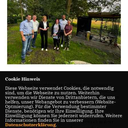
Cookie Hinweis
Aufmerksam geworden ist sie auf diese gemeinnützige
Diese Webseite verwendet Cookies, die notwendig
Organisation durch das Ratsmitglied Kristian Kugeler, der
sind, um die Webseite zu nutzen. Weiterhin
verwenden wir Dienste von Drittanbietern, die uns
vor ein paar Wochen einen verletzten Vogel hier abgegeben
helfen, unser Webangebot zu verbessern (Website-
hat und somit zufällig von der Arbeit und den
Optmierung). Für die Verwendung bestimmter
Herausforderungen erfahren hat.
Dienste, benötigen wir Ihre Einwilligung. Ihre
Einwilligung können Sie jederzeit widerrufen. Weitere
Informationen finden Sie in unserer
Frau Yasmin Boeck und ihr Mann kümmern sich in ihrer
Datenschutzerklärung
.
Freizeit mit einem kleinen Kreis ehrenamtlicher