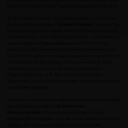
kritisch vor allem bei zwei Tagesordnungspunkten zu Wort:
Nach einigen Personal- und Routinepunkten wurde über
die Fortschreibung eines
"Lärmaktionsplans"
beraten. Die
hierzu gelieferten Vorschläge beruhen teils auf nicht mehr
aktuellen Daten, sind teils widersprüchlich und schießen in
ihren möglichen Folgemaßnahmen weit über das Ziel
hinaus. Die CDU-Fraktion hatte dies bereits mehrfach seit
Oktober 2024 in den zuständigen Ausschüssen geschildert
und kritisiert. Da das Konzept bis heute weiterhin nicht
aktualisiert ist und eine Fülle kaum abschätzbarer
Folgemaßnahmen - z. B. viele neue unerwünschte
Tempolimits
- nach sich ziehen könnte, stimmte die Fraktion
geschlossen dagegen.
Ein weiterer, eigentlich zu begrüßender Beschlussvorschlag
war die Verbesserung der
Sicherheit des
Schulradverkehrs
. Ein zwischenzeitlicher Versuch
einzelner Ratsmitglieder, dies mit neuen flächendeckenden
Tempo – 30 – Zonen zu verbinden, wurde vom Rat