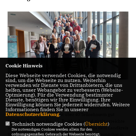
Cookie Hinweis
Diese Webseite verwendet Cookies, die notwendig
sind, um die Webseite zu nutzen. Weiterhin
verwenden wir Dienste von Drittanbietern, die uns
helfen, unser Webangebot zu verbessern (Website-
Optmierung). Für die Verwendung bestimmter
Dienste, benötigen wir Ihre Einwilligung. Ihre
Am frühen Mittwoch Morgen konnten sich die
Einwilligung können Sie jederzeit widerrufen. Weitere
Organisatoren Marie Jordan und Ortsverbandsvorsitzender
Informationen finden Sie in unserer
Datenschutzerklärung
.
Arne Nestler über einen mit über 40 Teilnehmern gut
gefüllten Reisebus freuen. Problemlos und zügig erreichte
Technisch notwendige Cookies (
Übersicht
)
man mit dem Reiseunternehmen Wrede aus dem Landkreis
Die notwendigen Cookies werden allein für den
Verden um die Mittagszeit Erfurt. Hier ging es zunächst in
ordnungsgemäßen Gebrauch der Webseite benötigt.