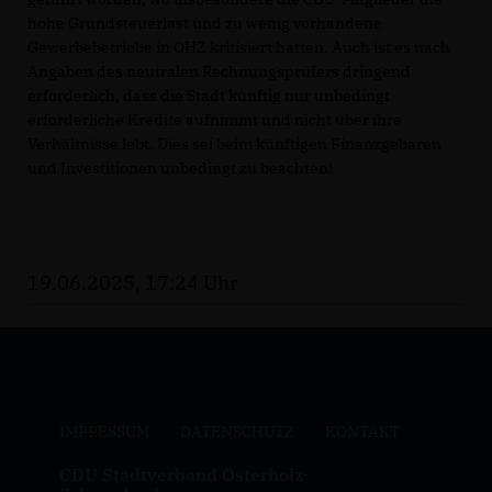
hohe Grundsteuerlast und zu wenig vorhandene
Gewerbebetriebe in OHZ kritisiert hatten. Auch ist es nach
Angaben des neutralen Rechnungsprüfers dringend
erforderlich, dass die Stadt künftig nur unbedingt
erforderliche Kredite aufnimmt und nicht über ihre
Verhältnisse lebt. Dies sei beim künftigen Finanzgebaren
und Investitionen unbedingt zu beachten!
19.06.2025, 17:24 Uhr
IMPRESSUM
DATENSCHUTZ
KONTAKT
CDU Stadtverband Osterholz-