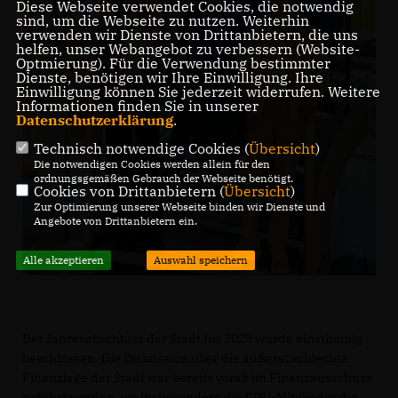
Diese Webseite verwendet Cookies, die notwendig
sind, um die Webseite zu nutzen. Weiterhin
verwenden wir Dienste von Drittanbietern, die uns
helfen, unser Webangebot zu verbessern (Website-
Optmierung). Für die Verwendung bestimmter
Dienste, benötigen wir Ihre Einwilligung. Ihre
Einwilligung können Sie jederzeit widerrufen. Weitere
Informationen finden Sie in unserer
Datenschutzerklärung
.
Technisch notwendige Cookies (
Übersicht
)
Die notwendigen Cookies werden allein für den
ordnungsgemäßen Gebrauch der Webseite benötigt.
Cookies von Drittanbietern (
Übersicht
)
Zur Optimierung unserer Webseite binden wir Dienste und
Angebote von Drittanbietern ein.
Alle akzeptieren
Auswahl speichern
Der Jahresabschluss der Stadt für 2023 wurde einstimmig
beschlossen. Die Diskussion über die äußerst schlechte
Finanzlage der Stadt war bereits vorab im Finanzausschuss
geführt worden, wo insbesondere die CDU-Mitglieder die