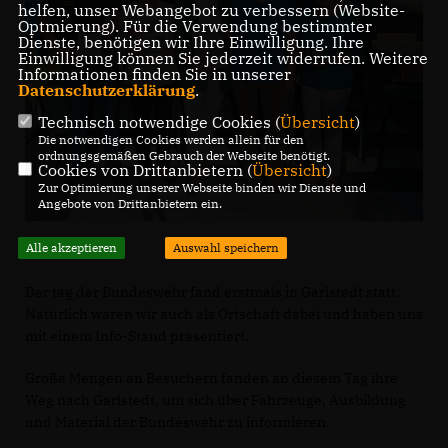
helfen, unser Webangebot zu verbessern (Website-
Optmierung). Für die Verwendung bestimmter
Dienste, benötigen wir Ihre Einwilligung. Ihre
Einwilligung können Sie jederzeit widerrufen. Weitere
Informationen finden Sie in unserer
Datenschutzerklärung
.
Technisch notwendige Cookies (
Übersicht
)
Die notwendigen Cookies werden allein für den
ordnungsgemäßen Gebrauch der Webseite benötigt.
Cookies von Drittanbietern (
Übersicht
)
Zur Optimierung unserer Webseite binden wir Dienste und
Angebote von Drittanbietern ein.
Alle akzeptieren
Auswahl speichern
Der tag der Bundeswehr fand erstmals in Garlstedt statt.
Natürlich waren wir auch als Ortschaft dabei und haben uns
mit einem Info-Stand präsentiert.
Große Mengen an Besuchern fanden an diesem Tag ihre
Weg nach Garlstedt, um sich über Fahrzeuge, Ausbildung
und Material der Bundeswehr zu informieren.