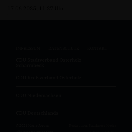
17.06.2025, 11:27 Uhr
IMPRESSUM
DATENSCHUTZ
KONTAKT
CDU Stadtverband Osterholz-
Scharmbeck
CDU Kreisverband Osterholz
CDU Niedersachsen
CDU Deutschlands
@2026 Marie Jordan
Realisation: Sharkness Media
Alle Rechte vorbehalten.
GmbH & Co. KG