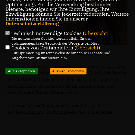
Optmierung). Für die Verwendung bestimmter
Dienste, benötigen wir Ihre Einwilligung. Ihre
Einwilligung können Sie jederzeit widerrufen. Weitere
Informationen finden Sie in unserer
Datenschutzerklärung
.
Technisch notwendige Cookies (
Übersicht
)
Die notwendigen Cookies werden allein für den
ordnungsgemäßen Gebrauch der Webseite benötigt.
Cookies von Drittanbietern (
Übersicht
)
Zur Optimierung unserer Webseite binden wir Dienste und
Angebote von Drittanbietern ein.
Alle Informationen rund ums Dorf werden hier besprochen
Alle akzeptieren
Auswahl speichern
und zum Teil auch kontrovers diskutiert. Zum 2. Mal fand er
nun im DGH statt und auf der Tagesordnung standen vor
allem Berichte. So berichtete Marin Fabarius über den
anstehenden Tag der Bundeswehr.
Der Arbeitskreis "Bouleplatz" berichtete von der
Fertigstellung und Eröffnungsfeier des Bouleplatzes.