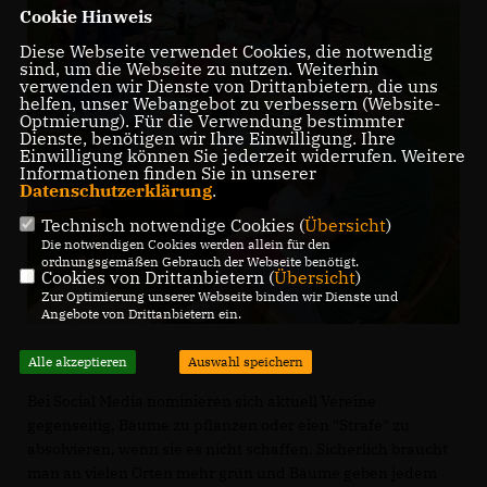
Cookie Hinweis
Diese Webseite verwendet Cookies, die notwendig
sind, um die Webseite zu nutzen. Weiterhin
verwenden wir Dienste von Drittanbietern, die uns
helfen, unser Webangebot zu verbessern (Website-
Optmierung). Für die Verwendung bestimmter
Dienste, benötigen wir Ihre Einwilligung. Ihre
Einwilligung können Sie jederzeit widerrufen. Weitere
Informationen finden Sie in unserer
Datenschutzerklärung
.
Technisch notwendige Cookies (
Übersicht
)
Die notwendigen Cookies werden allein für den
ordnungsgemäßen Gebrauch der Webseite benötigt.
Cookies von Drittanbietern (
Übersicht
)
Zur Optimierung unserer Webseite binden wir Dienste und
Angebote von Drittanbietern ein.
Alle akzeptieren
Auswahl speichern
Bei Social Media nominieren sich aktuell Vereine
gegenseitig, Bäume zu pflanzen oder eien "Strafe" zu
absolvieren, wenn sie es nicht schaffen. Sicherlich braucht
man an vielen Orten mehr grün und Bäume geben jedem