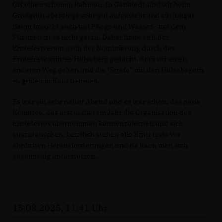
Ort einen schönen Rahmen. In Garlstedt sind wir beim
Großgrün allerdings sehr gut aufgestellt und ein junger
Baum braucht auch viel Pflege und Wasser - mit dem
Pflanzen ist es nicht getan. Daher hatte sich der
Erntefestverein nach der Nominierung durch das
Erntefestkomittee Hülseberg gedacht, dass wir einen
anderen Weg gehen und die "Strafe" mit den Hülsebegern
zu grillen in Kauf nehmen.
Es war ein sehr netter Abend und es war schön, das neue
Komittee, das erst in diesem Jahr die Organisation des
Erntefestes übernommen kennenzulernen und sich
auszutauschen. Letztlich stehen alle Erntefeste vor
ähnlichen Herausforderungen und da kann man sich
gegenseitig unterstützen.
15.08.2025, 11:41 Uhr