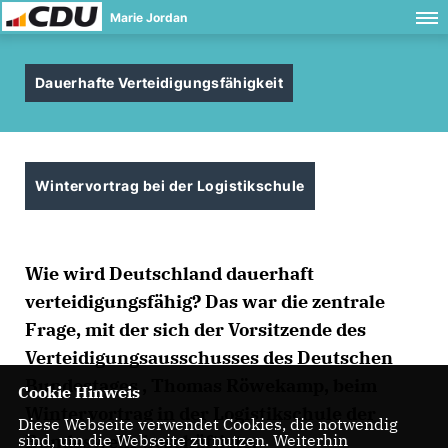
Marie Jordan
Dauerhafte Verteidigungsfähigkeit
Wintervortrag bei der Logistikschule
Wie wird Deutschland dauerhaft
verteidigungsfähig? Das war die zentrale
Frage, mit der sich der Vorsitzende des
Verteidigungsausschusses des Deutschen
Bundestages , Thomas Röwekamp, beim
Cookie Hinweis
Wintervortrag in der Logistikschule der
Diese Webseite verwendet Cookies, die notwendig
sind, um die Webseite zu nutzen. Weiterhin
Bundeswehr beschäftigte.