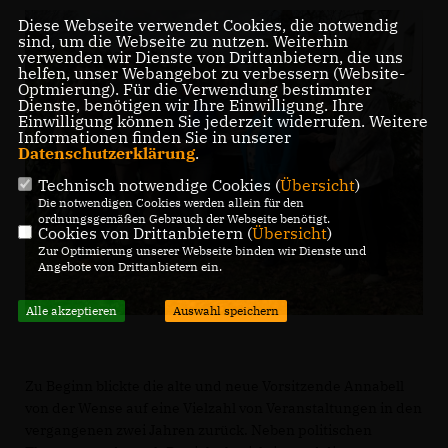
Diese Webseite verwendet Cookies, die notwendig
sind, um die Webseite zu nutzen. Weiterhin
verwenden wir Dienste von Drittanbietern, die uns
helfen, unser Webangebot zu verbessern (Website-
Optmierung). Für die Verwendung bestimmter
Dienste, benötigen wir Ihre Einwilligung. Ihre
Einwilligung können Sie jederzeit widerrufen. Weitere
Informationen finden Sie in unserer
Datenschutzerklärung
.
Technisch notwendige Cookies (
Übersicht
)
Die notwendigen Cookies werden allein für den
ordnungsgemäßen Gebrauch der Webseite benötigt.
Cookies von Drittanbietern (
Übersicht
)
Zur Optimierung unserer Webseite binden wir Dienste und
Angebote von Drittanbietern ein.
Alle akzeptieren
Auswahl speichern
Zu Beginn blickte die alte und neue Vorsitzende Annabell
von der Wense auf eine Vielzahl von Veranstaltungen in den
vergangenen zwei Jahren zurück. Neben politischen