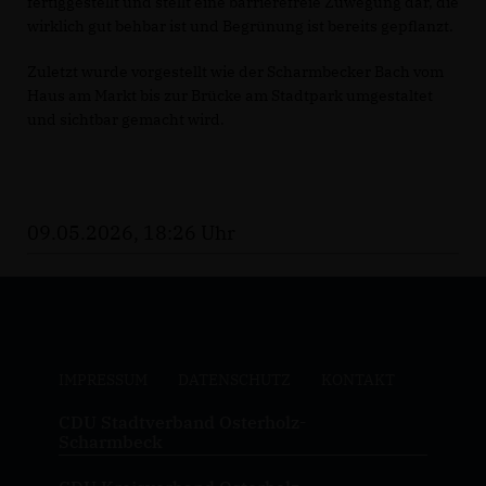
fertiggestellt und stellt eine barrierefreie Zuwegung dar, die
wirklich gut behbar ist und Begrünung ist bereits gepflanzt.
Zuletzt wurde vorgestellt wie der Scharmbecker Bach vom
Haus am Markt bis zur Brücke am Stadtpark umgestaltet
und sichtbar gemacht wird.
09.05.2026, 18:26 Uhr
IMPRESSUM
DATENSCHUTZ
KONTAKT
CDU Stadtverband Osterholz-
Scharmbeck