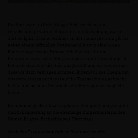
Der Start war am Fritz-Stagge-Eck, welches nun
vervollständigt wurde. Bei der ersten Einweihung waren
dort lediglich 2 blaue Schilder an der Hausecke, nun gibt es
neben einem offiziellen Straßenschild auch eine in den
Boden eingelassene Bronze-Schallplatte, die ein
Kompromiss zwischen Bürgerinitiative und Verwaltung ist.
Beharrlichkeit hat sich hier ausgezahlt und wir freuen uns,
dass wir dazu beitragen konnten, indem wir das Thema mit
unserem Antrag noch mal auf die Tagesordnung gebracht
haben und so neue Gespräche der Beteiligten ermöglicht
haben.
Der ehemalige Schuhkartonplatz ist komplett neu gestaltet
und in Erinnerung an die ehemalige Bürgermeisterin den
Namen Brigitte-Escherhausen-Platz trägt.
Auch das Treppenbauwerk im Stadtpark wurde