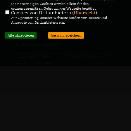
Die notwendigen Cookies werden allein für den
ordnungsgemäßen Gebrauch der Webseite benötigt.
CDU Kreisverband Osterholz
Cookies von Drittanbietern (
Übersicht
)
Zur Optimierung unserer Webseite binden wir Dienste und
Angebote von Drittanbietern ein.
CDU Niedersachsen
Alle akzeptieren
Auswahl speichern
CDU Deutschlands
@2026 Marie Jordan
Realisation: Sharkness Media
Alle Rechte vorbehalten.
GmbH & Co. KG