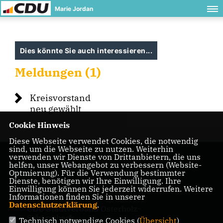
Marie Jordan
Dies könnte Sie auch interessieren...
Meldungen (1)
Kreisvorstand
neu gewählt
Cookie Hinweis
Diese Webseite verwendet Cookies, die notwendig
sind, um die Webseite zu nutzen. Weiterhin
verwenden wir Dienste von Drittanbietern, die uns
helfen, unser Webangebot zu verbessern (Website-
Optmierung). Für die Verwendung bestimmter
Dienste, benötigen wir Ihre Einwilligung. Ihre
Einwilligung können Sie jederzeit widerrufen. Weitere
IMPRESSUM
DATENSCHUTZ
KONTAKT
Informationen finden Sie in unserer
Datenschutzerklärung
.
CDU Stadtverband Osterholz-
Scharmbeck
Technisch notwendige Cookies (
Übersicht
)